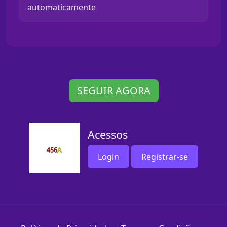
automaticamente
SEGUIR AGORA
Acessos
Login
Registrar-se