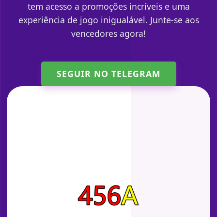
tem acesso a promoções incríveis e uma
experiência de jogo inigualável. Junte-se aos
vencedores agora!
SEGUIR NO TELEGRAM