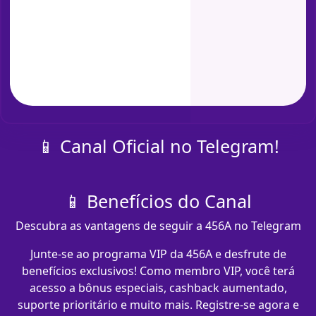
📱 Canal Oficial no Telegram!
📱 Benefícios do Canal
Descubra as vantagens de seguir a 456A no Telegram
Junte-se ao programa VIP da 456A e desfrute de
benefícios exclusivos! Como membro VIP, você terá
acesso a bônus especiais, cashback aumentado,
suporte prioritário e muito mais. Registre-se agora e