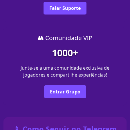
Falar Suporte
👥 Comunidade VIP
1000+
Junte-se a uma comunidade exclusiva de
jogadores e compartilhe experiências!
Entrar Grupo
📱 Como Seguir no Telegram