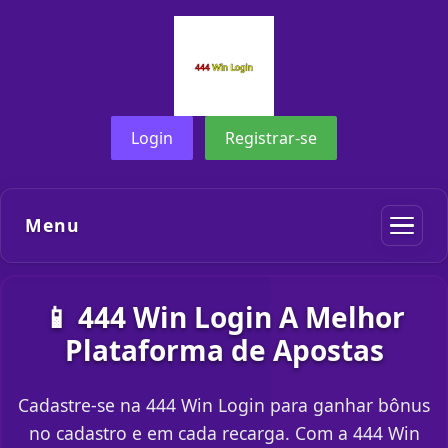
Login
Registrar-se
Menu
📱 444 Win Login A Melhor
Plataforma de Apostas
Cadastre-se na 444 Win Login para ganhar bônus
no cadastro e em cada recarga. Com a 444 Win