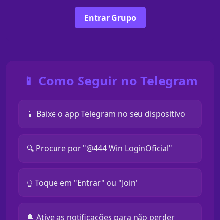
Entrar Grupo
📱 Como Seguir no Telegram
📱 Baixe o app Telegram no seu dispositivo
🔍 Procure por "@444 Win LoginOficial"
👆 Toque em "Entrar" ou "Join"
🔔 Ative as notificações para não perder