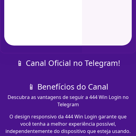
📱 Canal Oficial no Telegram!
📱 Benefícios do Canal
Descubra as vantagens de seguir a 444 Win Login no
Telegram
O design responsivo da 444 Win Login garante que
você tenha a melhor experiência possível,
independentemente do dispositivo que esteja usando.