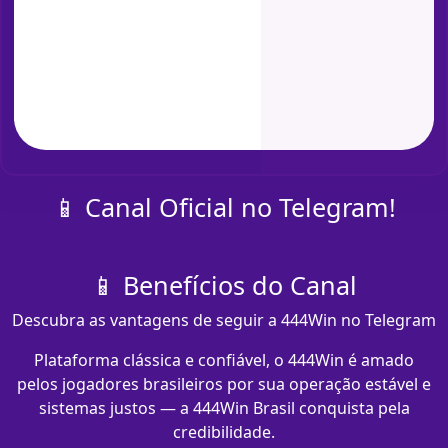
📱 Canal Oficial no Telegram!
📱 Benefícios do Canal
Descubra as vantagens de seguir a 444Win no Telegram
Plataforma clássica e confiável, o 444Win é amado
pelos jogadores brasileiros por sua operação estável e
sistemas justos — a 444Win Brasil conquista pela
credibilidade.