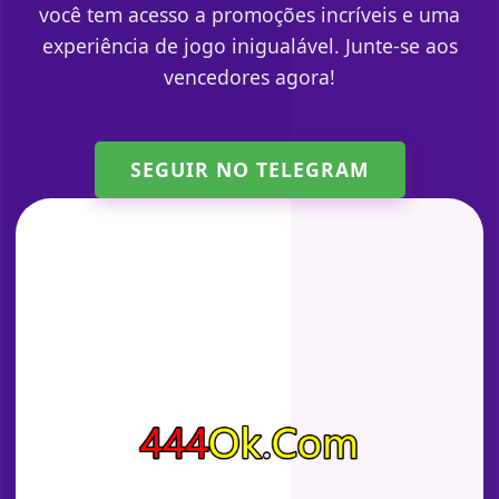
você tem acesso a promoções incríveis e uma
experiência de jogo inigualável. Junte-se aos
vencedores agora!
SEGUIR NO TELEGRAM