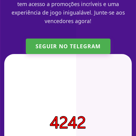
tem acesso a promoções incríveis e uma
experiência de jogo inigualável. Junte-se aos
vencedores agora!
SEGUIR NO TELEGRAM