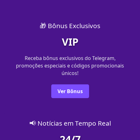
🎁 Bônus Exclusivos
VIP
Receba bônus exclusivos do Telegram,
promoções especiais e códigos promocionais
únicos!
Ver Bônus
📢 Notícias em Tempo Real
24/7