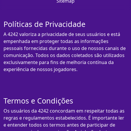
Sitemap
Políticas de Privacidade
A 4242 valoriza a privacidade de seus usuários e está
empenhada em proteger todas as informações
pessoais fornecidas durante o uso de nossos canais de
comunicação. Todos os dados coletados são utilizados
exclusivamente para fins de melhoria contínua da
experiência de nossos jogadores.
Termos e Condições
Os usuários da 4242 concordam em respeitar todas as
regras e regulamentos estabelecidos. É importante ler
e entender todos os termos antes de participar de