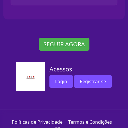
SEGUIR AGORA
Acessos
Login
Registrar-se
Políticas de Privacidade
Termos e Condições