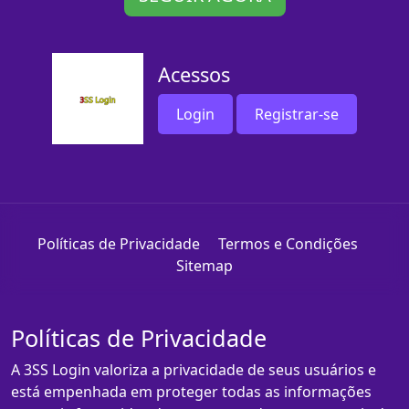
Acessos
Login
Registrar-se
Políticas de Privacidade
Termos e Condições
Sitemap
Políticas de Privacidade
A 3SS Login valoriza a privacidade de seus usuários e
está empenhada em proteger todas as informações