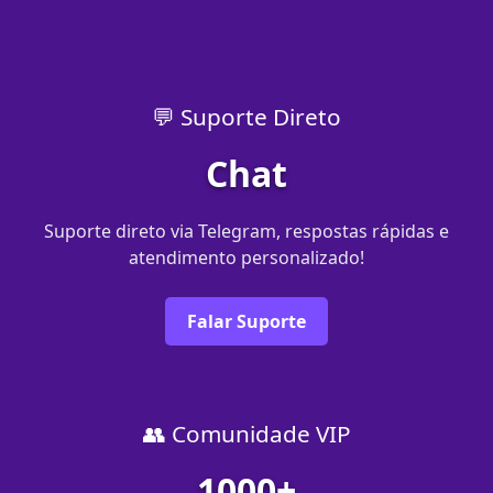
💬 Suporte Direto
Chat
Suporte direto via Telegram, respostas rápidas e
atendimento personalizado!
Falar Suporte
👥 Comunidade VIP
1000+