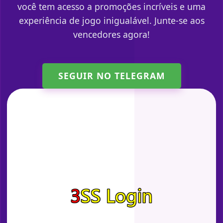
você tem acesso a promoções incríveis e uma
experiência de jogo inigualável. Junte-se aos
vencedores agora!
SEGUIR NO TELEGRAM