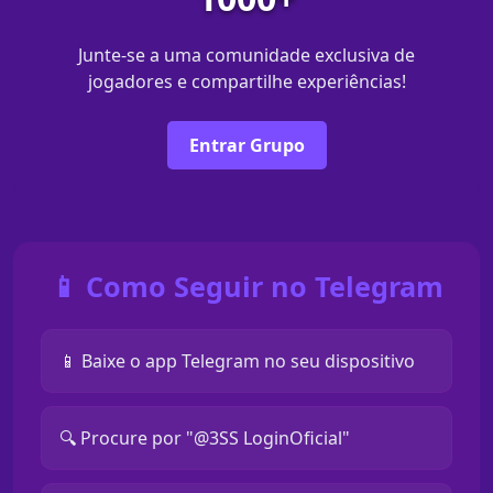
Junte-se a uma comunidade exclusiva de
jogadores e compartilhe experiências!
Entrar Grupo
📱 Como Seguir no Telegram
📱 Baixe o app Telegram no seu dispositivo
🔍 Procure por "@3SS LoginOficial"