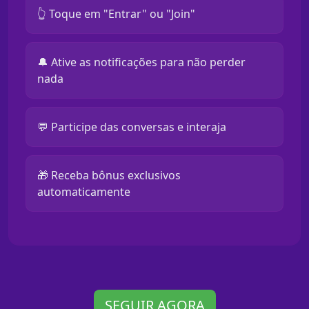
👆 Toque em "Entrar" ou "Join"
🔔 Ative as notificações para não perder
nada
💬 Participe das conversas e interaja
🎁 Receba bônus exclusivos
automaticamente
SEGUIR AGORA