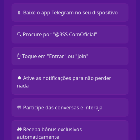
📱 Baixe o app Telegram no seu dispositivo
🔍 Procure por "@3SS ComOficial"
👆 Toque em "Entrar" ou "Join"
🔔 Ative as notificações para não perder
nada
💬 Participe das conversas e interaja
🎁 Receba bônus exclusivos
automaticamente