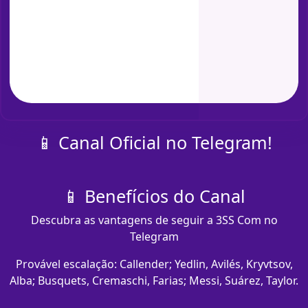
📱 Canal Oficial no Telegram!
📱 Benefícios do Canal
Descubra as vantagens de seguir a 3SS Com no
Telegram
Provável escalação: Callender; Yedlin, Avilés, Kryvtsov,
Alba; Busquets, Cremaschi, Farias; Messi, Suárez, Taylor.