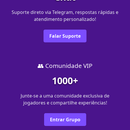
Suporte direto via Telegram, respostas rápidas e
atendimento personalizado!
Falar Suporte
👥 Comunidade VIP
1000+
Junte-se a uma comunidade exclusiva de
jogadores e compartilhe experiências!
Entrar Grupo