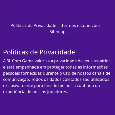
Políticas de Privacidade
Termos e Condições
Sitemap
Políticas de Privacidade
A 3L Com Game valoriza a privacidade de seus usuários
e está empenhada em proteger todas as informações
pessoais fornecidas durante o uso de nossos canais de
comunicação. Todos os dados coletados são utilizados
exclusivamente para fins de melhoria contínua da
experiência de nossos jogadores.