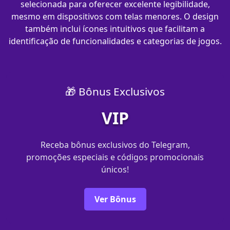
selecionada para oferecer excelente legibilidade,
mesmo em dispositivos com telas menores. O design
também inclui ícones intuitivos que facilitam a
identificação de funcionalidades e categorias de jogos.
🎁 Bônus Exclusivos
VIP
Receba bônus exclusivos do Telegram,
promoções especiais e códigos promocionais
únicos!
Ver Bônus