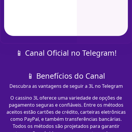
📱 Canal Oficial no Telegram!
📱 Benefícios do Canal
Descubra as vantagens de seguir a 3L no Telegram
O cassino 3L oferece uma variedade de opções de
pagamento seguras e confiáveis. Entre os métodos
aceitos estão cartões de crédito, carteiras eletrônicas
como PayPal, e também transferências bancárias.
Todos os métodos são projetados para garantir