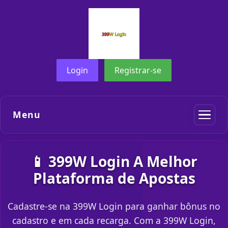
Login
Registrar-se
Menu
📱 399W Login A Melhor
Plataforma de Apostas
Cadastre-se na 399W Login para ganhar bônus no
cadastro e em cada recarga. Com a 399W Login,