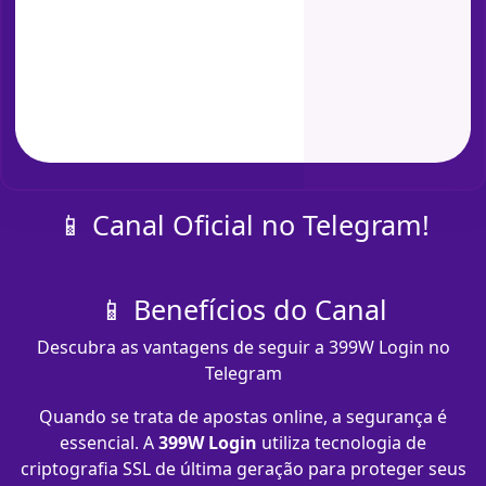
📱 Canal Oficial no Telegram!
📱 Benefícios do Canal
Descubra as vantagens de seguir a 399W Login no
Telegram
Quando se trata de apostas online, a segurança é
essencial. A
399W Login
utiliza tecnologia de
criptografia SSL de última geração para proteger seus