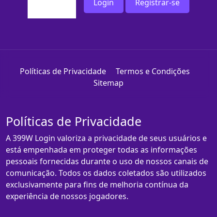
Login
Registrar-se
Políticas de Privacidade
Termos e Condições
Sitemap
Políticas de Privacidade
A 399W Login valoriza a privacidade de seus usuários e
está empenhada em proteger todas as informações
pessoais fornecidas durante o uso de nossos canais de
comunicação. Todos os dados coletados são utilizados
exclusivamente para fins de melhoria contínua da
experiência de nossos jogadores.