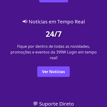
📢 Notícias em Tempo Real
24/7
Fique por dentro de todas as novidades,
promoções e eventos da 399W Login em tempo
real!
Ver Notícias
💬 Suporte Direto