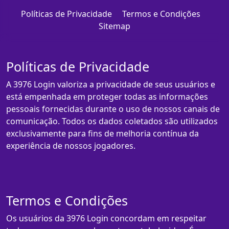
Políticas de Privacidade
Termos e Condições
Sitemap
Políticas de Privacidade
A 3976 Login valoriza a privacidade de seus usuários e
está empenhada em proteger todas as informações
pessoais fornecidas durante o uso de nossos canais de
comunicação. Todos os dados coletados são utilizados
exclusivamente para fins de melhoria contínua da
experiência de nossos jogadores.
Termos e Condições
Os usuários da 3976 Login concordam em respeitar