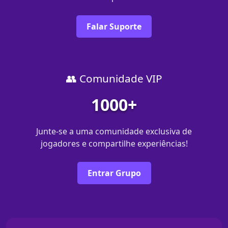
Falar Suporte
👥 Comunidade VIP
1000+
Junte-se a uma comunidade exclusiva de
jogadores e compartilhe experiências!
Entrar Grupo