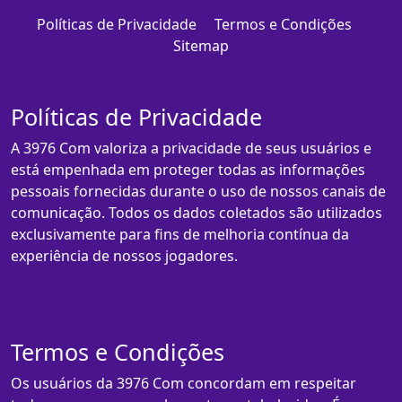
Políticas de Privacidade
Termos e Condições
Sitemap
Políticas de Privacidade
A 3976 Com valoriza a privacidade de seus usuários e
está empenhada em proteger todas as informações
pessoais fornecidas durante o uso de nossos canais de
comunicação. Todos os dados coletados são utilizados
exclusivamente para fins de melhoria contínua da
experiência de nossos jogadores.
Termos e Condições
Os usuários da 3976 Com concordam em respeitar