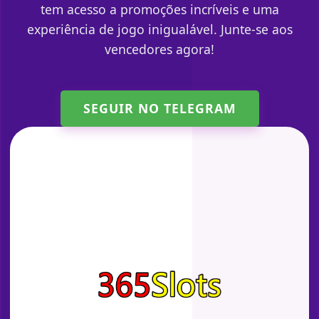
tem acesso a promoções incríveis e uma
experiência de jogo inigualável. Junte-se aos
vencedores agora!
SEGUIR NO TELEGRAM