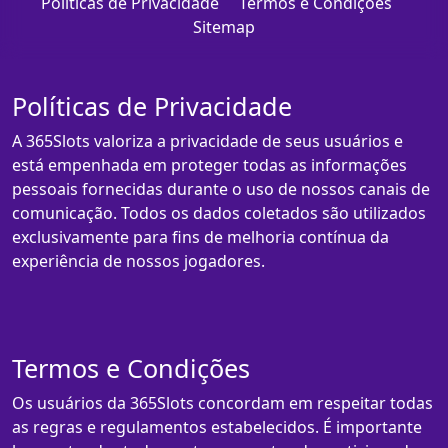
Políticas de Privacidade
Termos e Condições
Sitemap
Políticas de Privacidade
A 365Slots valoriza a privacidade de seus usuários e
está empenhada em proteger todas as informações
pessoais fornecidas durante o uso de nossos canais de
comunicação. Todos os dados coletados são utilizados
exclusivamente para fins de melhoria contínua da
experiência de nossos jogadores.
Termos e Condições
Os usuários da 365Slots concordam em respeitar todas
as regras e regulamentos estabelecidos. É importante