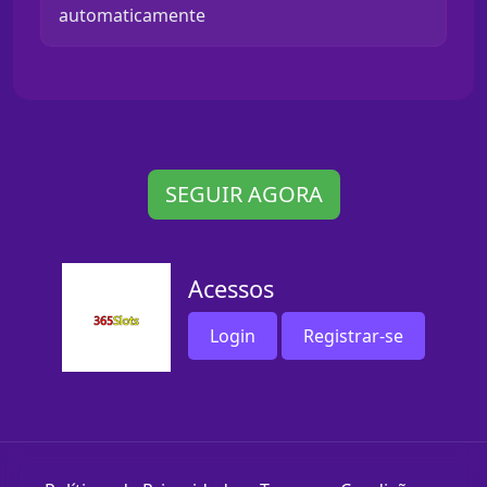
automaticamente
SEGUIR AGORA
Acessos
Login
Registrar-se