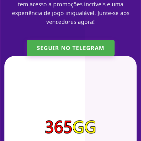
tem acesso a promoções incríveis e uma
experiência de jogo inigualável. Junte-se aos
vencedores agora!
SEGUIR NO TELEGRAM