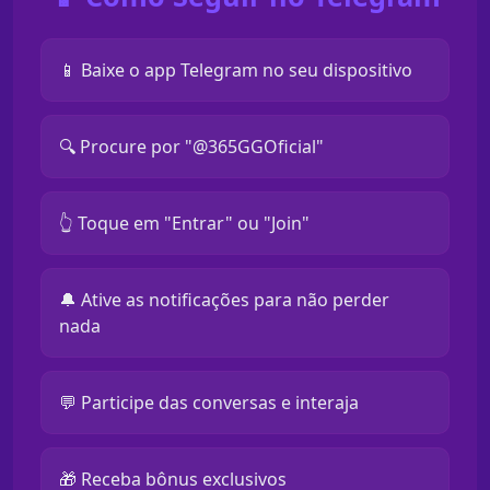
📱 Baixe o app Telegram no seu dispositivo
🔍 Procure por "@365GGOficial"
👆 Toque em "Entrar" ou "Join"
🔔 Ative as notificações para não perder
nada
💬 Participe das conversas e interaja
🎁 Receba bônus exclusivos