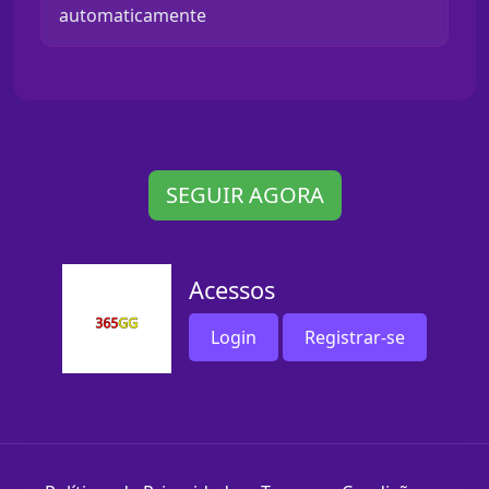
automaticamente
SEGUIR AGORA
Acessos
Login
Registrar-se