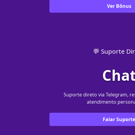
Ver Bônus
💬 Suporte Di
Cha
Suporte direto via Telegram, r
atendimento persona
Falar Suport