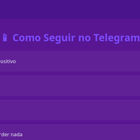
📱 Como Seguir no Telegram
ositivo
erder nada