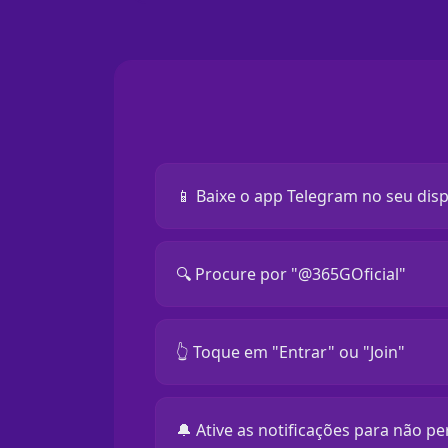
📱 Baixe o app Telegram no seu disp
🔍 Procure por "@365GOficial"
👆 Toque em "Entrar" ou "Join"
🔔 Ative as notificações para não p