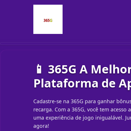
📱 365G A Melho
Plataforma de A
Cadastre-se na 365G para ganhar bônus
recarga. Com a 365G, você tem acesso a
uma experiência de jogo inigualável. J
agora!