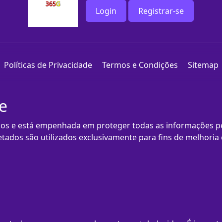
Login
Registrar-se
Políticas de Privacidade
Termos e Condições
Sitemap
de
rios e está empenhada em proteger todas as informações p
tados são utilizados exclusivamente para fins de melhoria