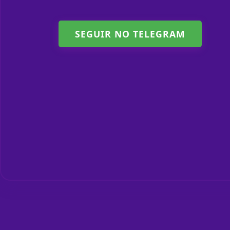
SEGUIR NO TELEGRAM