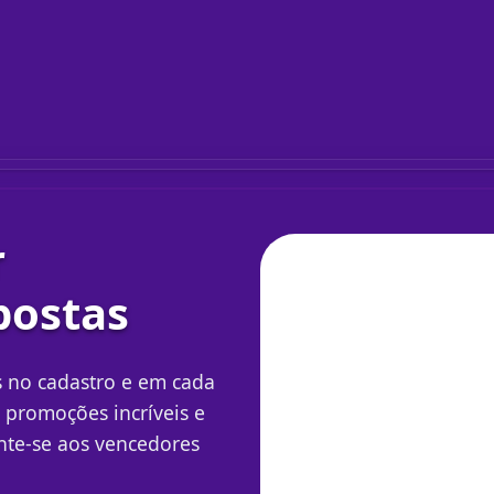
r
postas
 no cadastro e em cada
 promoções incríveis e
unte-se aos vencedores