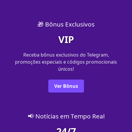
🎁 Bônus Exclusivos
VIP
Receba bônus exclusivos do Telegram,
promoções especiais e códigos promocionais
únicos!
Ver Bônus
📢 Notícias em Tempo Real
24/7