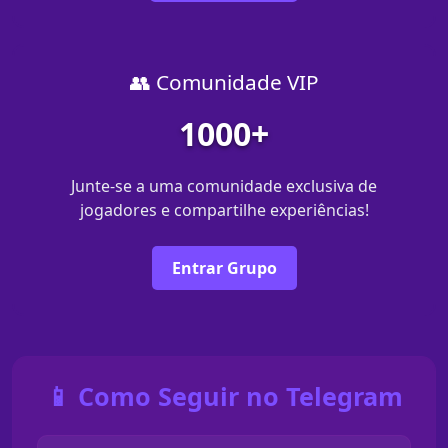
👥 Comunidade VIP
1000+
Junte-se a uma comunidade exclusiva de
jogadores e compartilhe experiências!
Entrar Grupo
📱 Como Seguir no Telegram