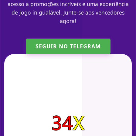
acesso a promoções incríveis e uma experiência
de jogo inigualável. Junte-se aos vencedores
agora!
SEGUIR NO TELEGRAM