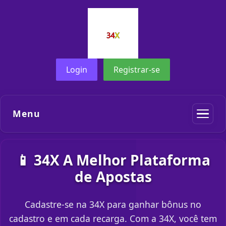
Login
Registrar-se
Menu
📱 34X A Melhor Plataforma
de Apostas
Cadastre-se na 34X para ganhar bônus no
cadastro e em cada recarga. Com a 34X, você tem