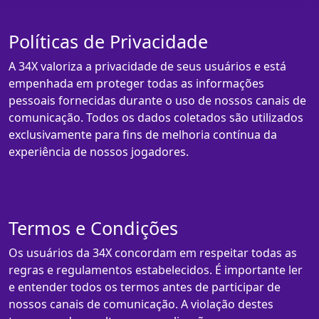
Políticas de Privacidade
A 34X valoriza a privacidade de seus usuários e está
empenhada em proteger todas as informações
pessoais fornecidas durante o uso de nossos canais de
comunicação. Todos os dados coletados são utilizados
exclusivamente para fins de melhoria contínua da
experiência de nossos jogadores.
Termos e Condições
Os usuários da 34X concordam em respeitar todas as
regras e regulamentos estabelecidos. É importante ler
e entender todos os termos antes de participar de
nossos canais de comunicação. A violação destes