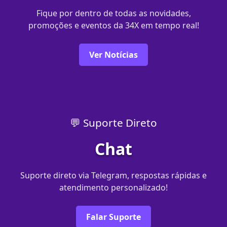
Fique por dentro de todas as novidades,
promoções e eventos da 34X em tempo real!
Ver Notícias
💬 Suporte Direto
Chat
Suporte direto via Telegram, respostas rápidas e
atendimento personalizado!
Falar Suporte