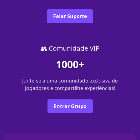
Falar Suporte
👥 Comunidade VIP
1000+
Junte-se a uma comunidade exclusiva de
jogadores e compartilhe experiências!
Entrar Grupo