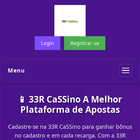
Login
Registrar-se
Menu
📱 33R CaSSino A Melhor
Plataforma de Apostas
Cadastre-se na 33R CaSSino para ganhar bônus
no cadastro e em cada recarga. Com a 33R