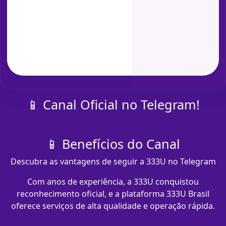
📱 Canal Oficial no Telegram!
📱 Benefícios do Canal
Descubra as vantagens de seguir a 333U no Telegram
Com anos de experiência, a 333U conquistou
reconhecimento oficial, e a plataforma 333U Brasil
oferece serviços de alta qualidade e operação rápida.