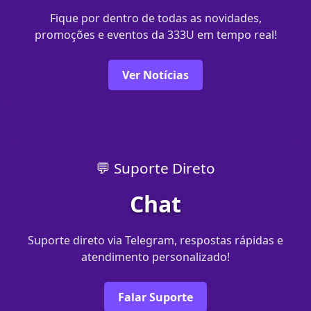
Fique por dentro de todas as novidades,
promoções e eventos da 333U em tempo real!
Ver Notícias
💬 Suporte Direto
Chat
Suporte direto via Telegram, respostas rápidas e
atendimento personalizado!
Falar Suporte