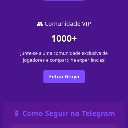
👥 Comunidade VIP
1000+
Junte-se a uma comunidade exclusiva de
jogadores e compartilhe experiências!
Entrar Grupo
📱 Como Seguir no Telegram