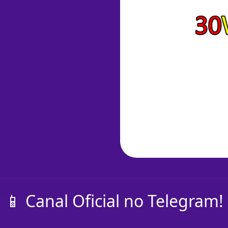
📱 Canal Oficial no Telegram!