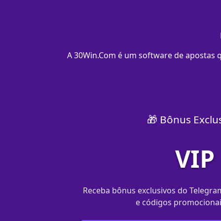
A 30Win.Com é um software de apostas qu
🎁 Bônus Exclu
VIP
Receba bônus exclusivos do Telegra
e códigos promocionai