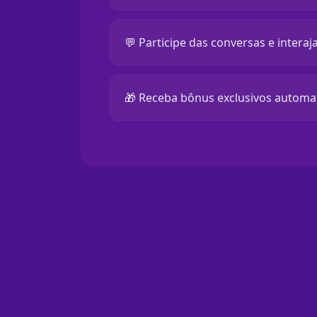
💬 Participe das conversas e interaj
🎁 Receba bônus exclusivos autom