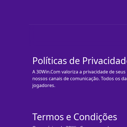
Políticas de Privacida
A 30Win.Com valoriza a privacidade de seu
nossos canais de comunicação. Todos os dad
jogadores.
Termos e Condições