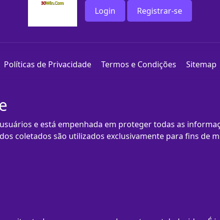
Login
Registrar-se
Políticas de Privacidade
Termos e Condições
Sitemap
de
s usuários e está empenhada em proteger todas as informaç
os coletados são utilizados exclusivamente para fins de m