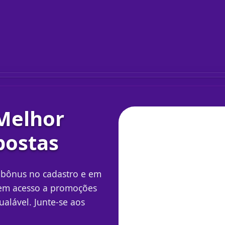
Melhor
postas
 bônus no cadastro e em
tem acesso a promoções
ualável. Junte-se aos