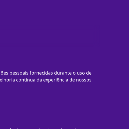
ões pessoais fornecidas durante o uso de
elhoria contínua da experiência de nossos