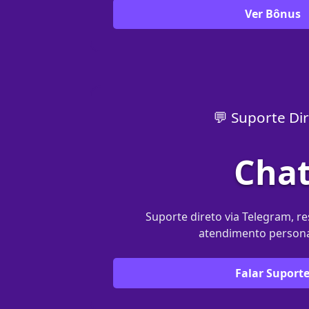
Ver Bônus
💬 Suporte Di
Cha
Suporte direto via Telegram, r
atendimento persona
Falar Suport