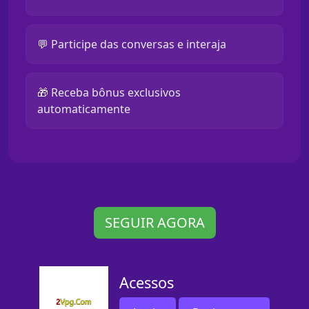
💬 Participe das conversas e interaja
🎁 Receba bônus exclusivos
automaticamente
SEGUIR AGORA
Acessos