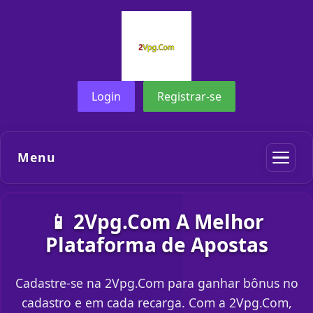
Login
Registrar-se
Menu
📱 2Vpg.Com A Melhor
Plataforma de Apostas
Cadastre-se na 2Vpg.Com para ganhar bônus no
cadastro e em cada recarga. Com a 2Vpg.Com,