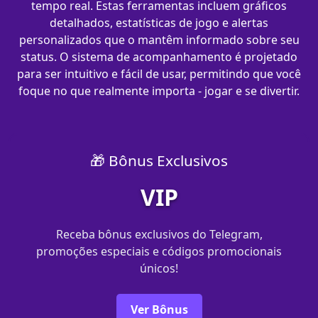
tempo real. Estas ferramentas incluem gráficos
detalhados, estatísticas de jogo e alertas
personalizados que o mantêm informado sobre seu
status. O sistema de acompanhamento é projetado
para ser intuitivo e fácil de usar, permitindo que você
foque no que realmente importa - jogar e se divertir.
🎁 Bônus Exclusivos
VIP
Receba bônus exclusivos do Telegram,
promoções especiais e códigos promocionais
únicos!
Ver Bônus