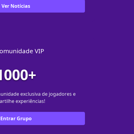
Ver Notícias
Comunidade VIP
1000+
unidade exclusiva de jogadores e
rtilhe experiências!
Entrar Grupo