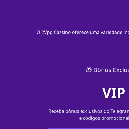
O 2Vpg Cassino oferece uma variedade inc
🎁 Bônus Exclu
VIP
Receba bônus exclusivos do Telegra
e códigos promocionai