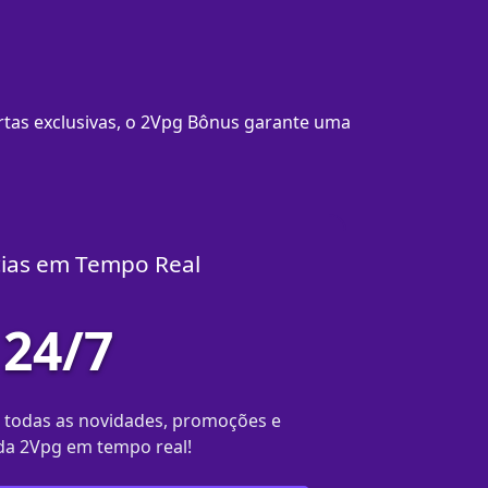
rtas exclusivas, o 2Vpg Bônus garante uma
cias em Tempo Real
24/7
e todas as novidades, promoções e
da 2Vpg em tempo real!