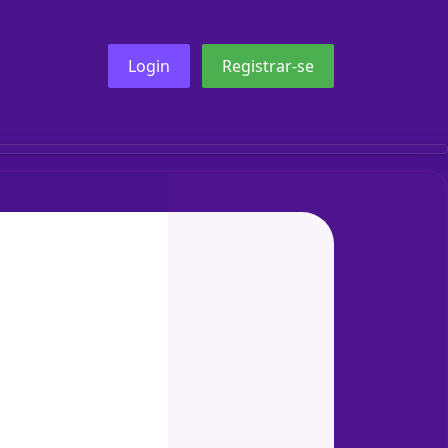
Login
Registrar-se