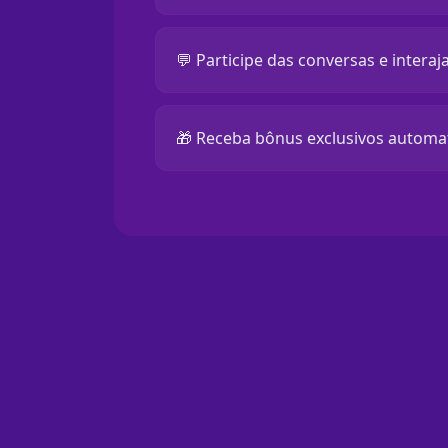
💬 Participe das conversas e interaj
🎁 Receba bônus exclusivos autom