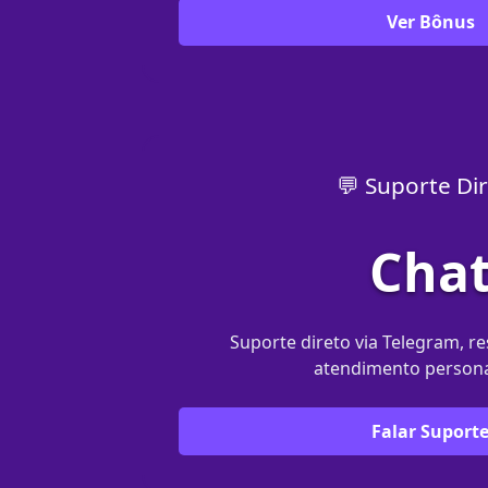
Ver Bônus
💬 Suporte Di
Cha
Suporte direto via Telegram, r
atendimento persona
Falar Suport