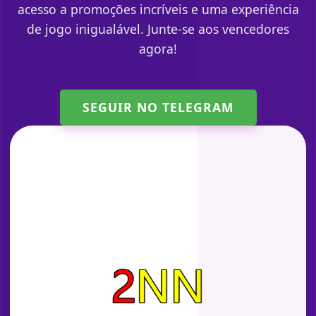
acesso a promoções incríveis e uma experiência
de jogo inigualável. Junte-se aos vencedores
agora!
SEGUIR NO TELEGRAM