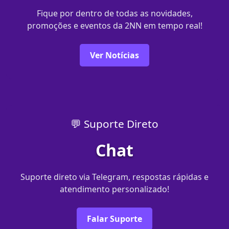
Fique por dentro de todas as novidades,
promoções e eventos da 2NN em tempo real!
Ver Notícias
💬 Suporte Direto
Chat
Suporte direto via Telegram, respostas rápidas e
atendimento personalizado!
Falar Suporte