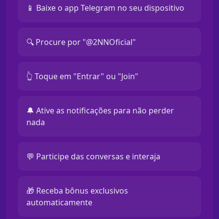
📱 Baixe o app Telegram no seu dispositivo
🔍 Procure por "@2NNOficial"
👆 Toque em "Entrar" ou "Join"
🔔 Ative as notificações para não perder
nada
💬 Participe das conversas e interaja
🎁 Receba bônus exclusivos
automaticamente