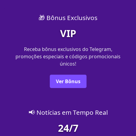
🎁 Bônus Exclusivos
VIP
Receba bônus exclusivos do Telegram,
promoções especiais e códigos promocionais
únicos!
Ver Bônus
📢 Notícias em Tempo Real
24/7