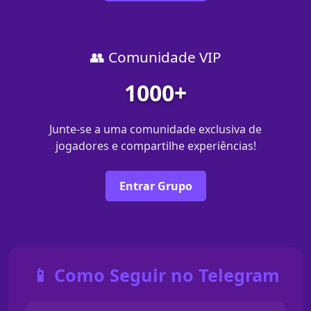
👥 Comunidade VIP
1000+
Junte-se a uma comunidade exclusiva de
jogadores e compartilhe experiências!
Entrar Grupo
📱 Como Seguir no Telegram