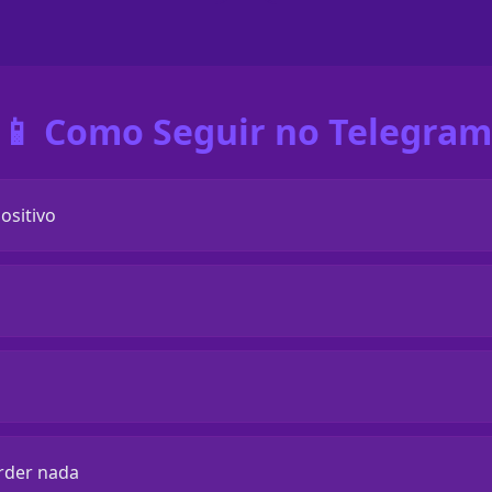
📱 Como Seguir no Telegram
ositivo
erder nada