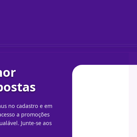
hor
postas
nus no cadastro e em
 acesso a promoções
ualável. Junte-se aos