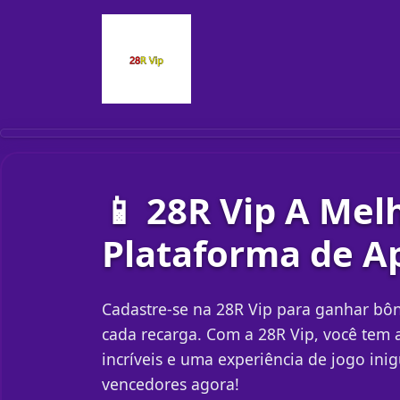
📱 28R Vip A Mel
Plataforma de A
Cadastre-se na 28R Vip para ganhar bô
cada recarga. Com a 28R Vip, você tem
incríveis e uma experiência de jogo inig
vencedores agora!