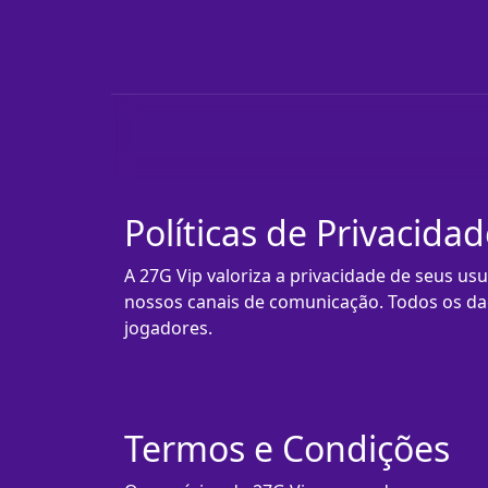
Políticas de Privacida
A 27G Vip valoriza a privacidade de seus u
nossos canais de comunicação. Todos os dad
jogadores.
Termos e Condições