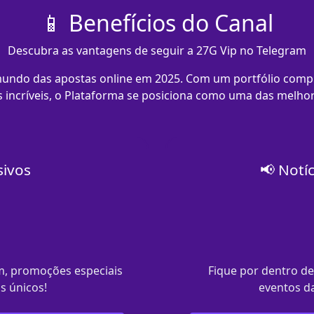
📱 Benefícios do Canal
Descubra as vantagens de seguir a 27G Vip no Telegram
ndo das apostas online em 2025. Com um portfólio complet
s incríveis, o Plataforma se posiciona como uma das melho
sivos
📢 Notí
m, promoções especiais
Fique por dentro d
s únicos!
eventos d