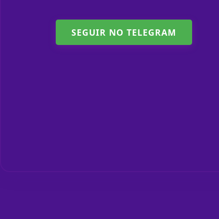
SEGUIR NO TELEGRAM