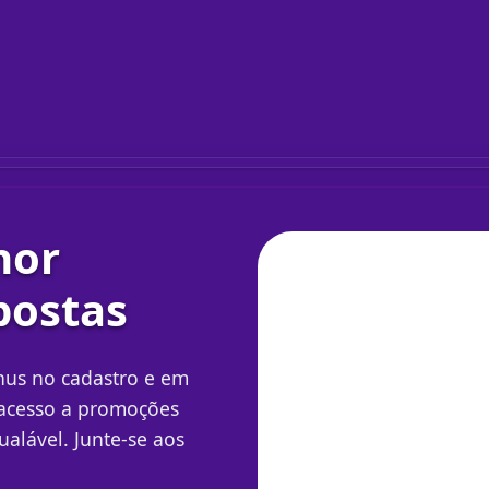
hor
postas
nus no cadastro e em
 acesso a promoções
ualável. Junte-se aos