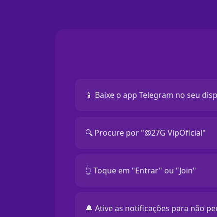
📱 Baixe o app Telegram no seu disp
🔍 Procure por "@27G VipOficial"
👆 Toque em "Entrar" ou "Join"
🔔 Ative as notificações para não p