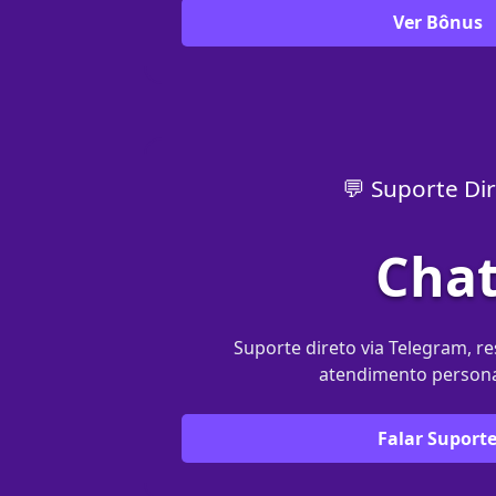
Ver Bônus
💬 Suporte Di
Cha
Suporte direto via Telegram, r
atendimento persona
Falar Suport