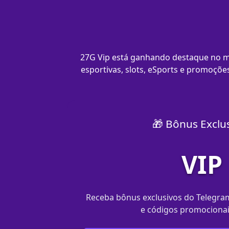
27G Vip está ganhando destaque no mu
esportivas, slots, eSports e promoçõe
🎁 Bônus Exclu
VIP
Receba bônus exclusivos do Telegra
e códigos promocionai