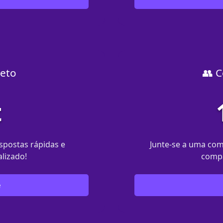
reto
👥 
t
espostas rápidas e
Junte-se a uma com
lizado!
compa
e