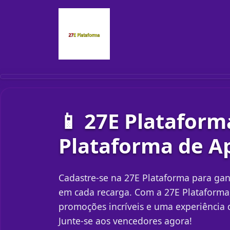
📱 27E Plataform
Plataforma de A
Cadastre-se na 27E Plataforma para ga
em cada recarga. Com a 27E Plataforma
promoções incríveis e uma experiência d
Junte-se aos vencedores agora!