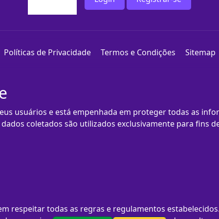
Políticas de Privacidade
Termos e Condições
Sitemap
de
 seus usuários e está empenhada em proteger todas as inf
dados coletados são utilizados exclusivamente para fins d
 respeitar todas as regras e regulamentos estabelecidos.