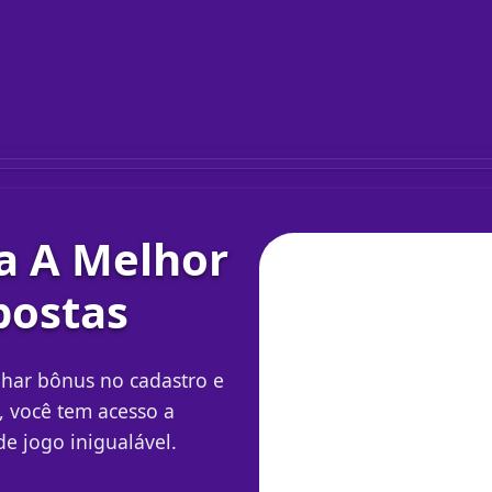
a A Melhor
postas
nhar bônus no cadastro e
, você tem acesso a
e jogo inigualável.