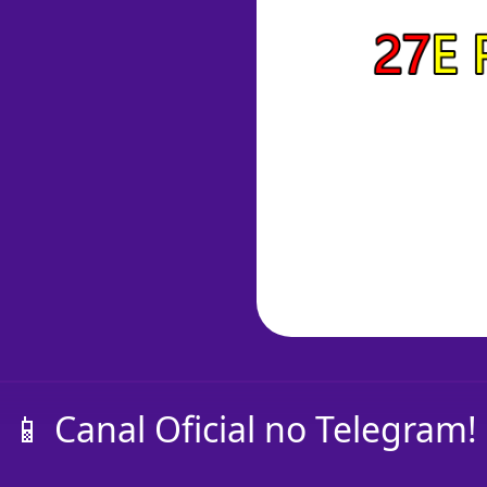
📱 Canal Oficial no Telegram!