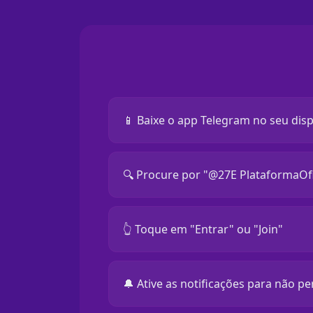
📱 Baixe o app Telegram no seu disp
🔍 Procure por "@27E PlataformaOfi
👆 Toque em "Entrar" ou "Join"
🔔 Ative as notificações para não p