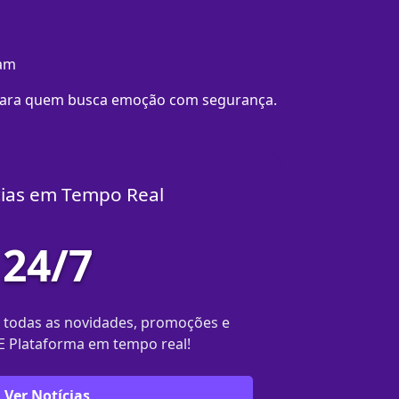
ram
a para quem busca emoção com segurança.
cias em Tempo Real
24/7
e todas as novidades, promoções e
E Plataforma em tempo real!
Ver Notícias