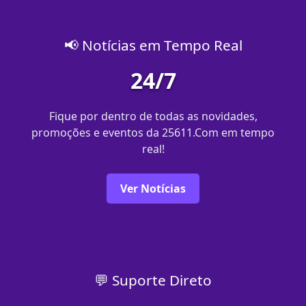
📢 Notícias em Tempo Real
24/7
Fique por dentro de todas as novidades,
promoções e eventos da 25611.Com em tempo
real!
Ver Notícias
💬 Suporte Direto