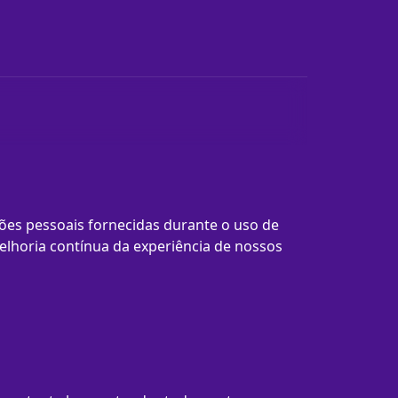
ões pessoais fornecidas durante o uso de
elhoria contínua da experiência de nossos