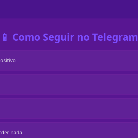
📱 Como Seguir no Telegram
ositivo
erder nada