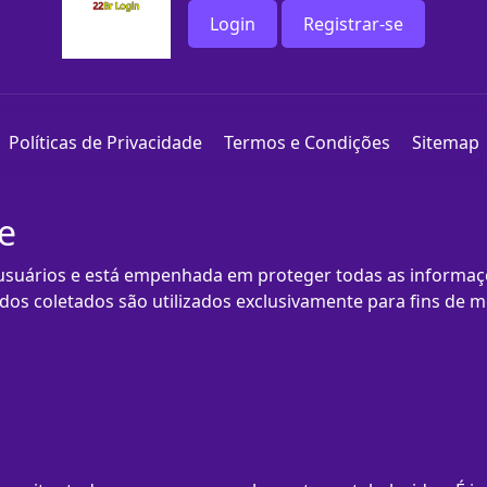
Login
Registrar-se
Políticas de Privacidade
Termos e Condições
Sitemap
de
s usuários e está empenhada em proteger todas as informaç
os coletados são utilizados exclusivamente para fins de m