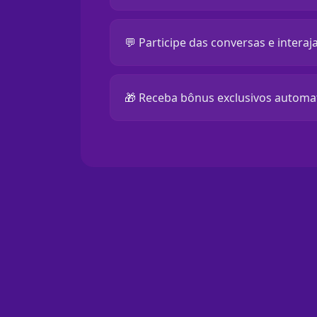
💬 Participe das conversas e interaj
🎁 Receba bônus exclusivos autom