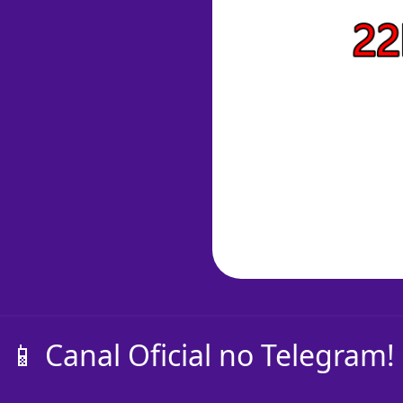
📱 Canal Oficial no Telegram!