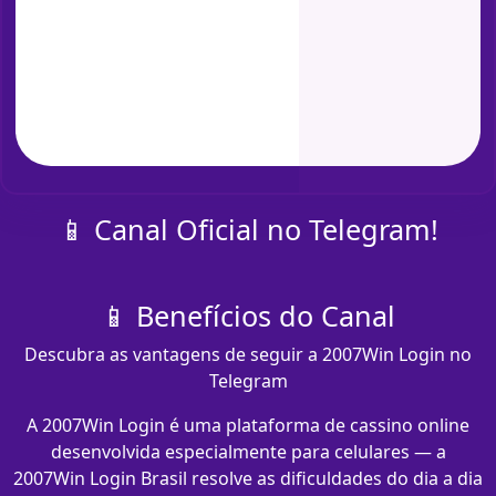
📱 Canal Oficial no Telegram!
📱 Benefícios do Canal
Descubra as vantagens de seguir a 2007Win Login no
Telegram
A 2007Win Login é uma plataforma de cassino online
desenvolvida especialmente para celulares — a
2007Win Login Brasil resolve as dificuldades do dia a dia