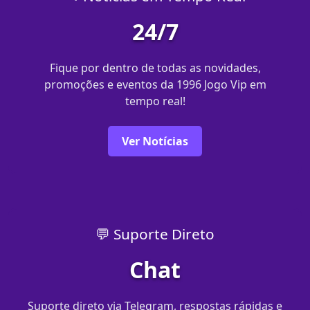
24/7
Fique por dentro de todas as novidades,
promoções e eventos da 1996 Jogo Vip em
tempo real!
Ver Notícias
💬 Suporte Direto
Chat
Suporte direto via Telegram, respostas rápidas e