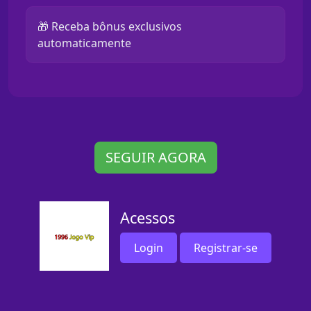
🎁 Receba bônus exclusivos
automaticamente
SEGUIR AGORA
Acessos
Login
Registrar-se