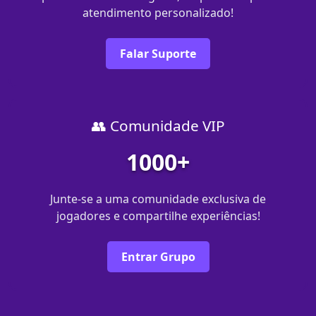
atendimento personalizado!
Falar Suporte
👥 Comunidade VIP
1000+
Junte-se a uma comunidade exclusiva de
jogadores e compartilhe experiências!
Entrar Grupo