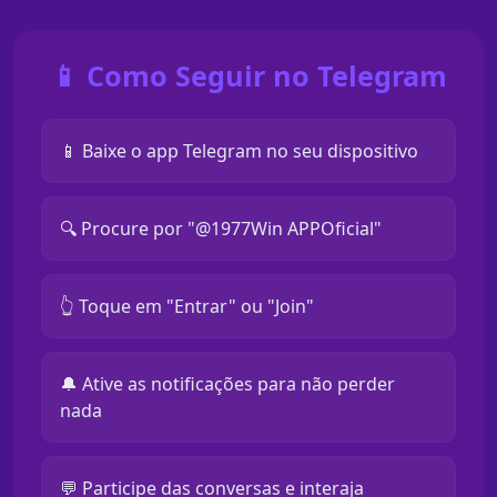
📱 Como Seguir no Telegram
📱 Baixe o app Telegram no seu dispositivo
🔍 Procure por "@1977Win APPOficial"
👆 Toque em "Entrar" ou "Join"
🔔 Ative as notificações para não perder
nada
💬 Participe das conversas e interaja