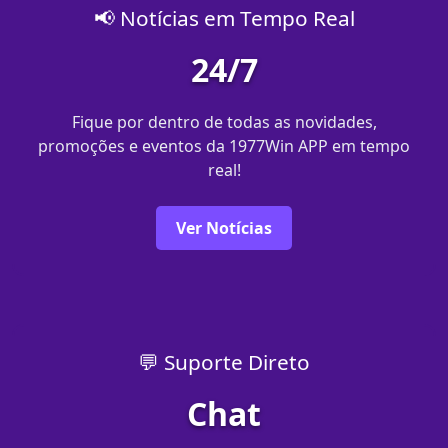
📢 Notícias em Tempo Real
24/7
Fique por dentro de todas as novidades,
promoções e eventos da 1977Win APP em tempo
real!
Ver Notícias
💬 Suporte Direto
Chat