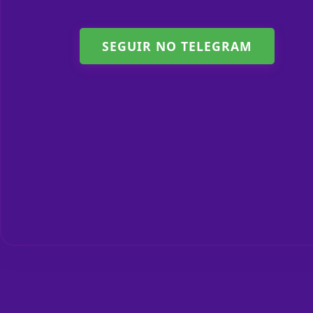
SEGUIR NO TELEGRAM