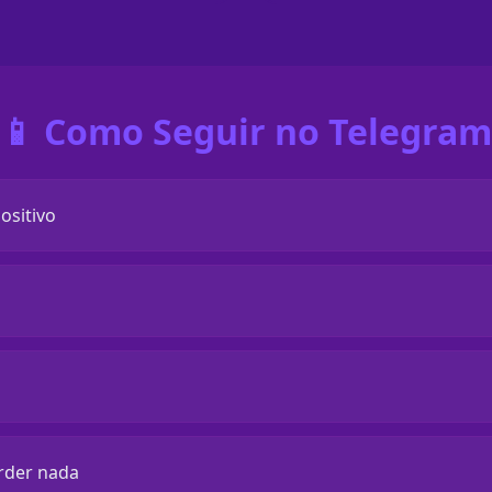
📱 Como Seguir no Telegram
ositivo
erder nada