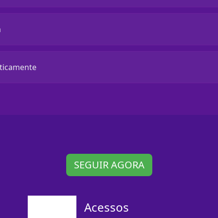
a
aticamente
SEGUIR AGORA
Acessos