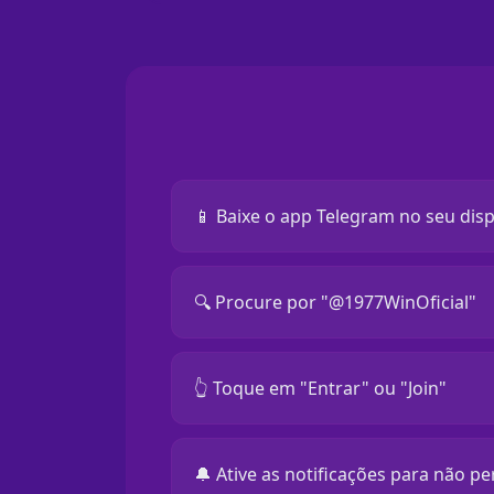
📱 Baixe o app Telegram no seu disp
🔍 Procure por "@1977WinOficial"
👆 Toque em "Entrar" ou "Join"
🔔 Ative as notificações para não p