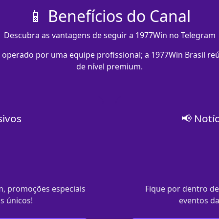
📱 Benefícios do Canal
Descubra as vantagens de seguir a 1977Win no Telegram
 operado por uma equipe profissional; a 1977Win Brasil reú
de nível premium.
sivos
📢 Notí
m, promoções especiais
Fique por dentro d
s únicos!
eventos da