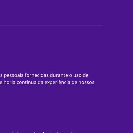
s pessoais fornecidas durante o uso de
elhoria contínua da experiência de nossos