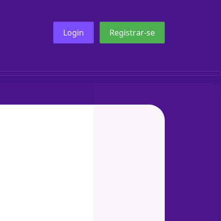
Login
Registrar-se