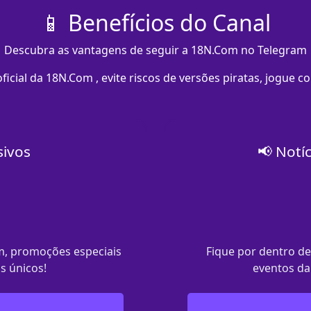
📱 Benefícios do Canal
Descubra as vantagens de seguir a 18N.Com no Telegram
ficial da 18N.Com , evite riscos de versões piratas, jogue c
sivos
📢 Notí
m, promoções especiais
Fique por dentro d
s únicos!
eventos da