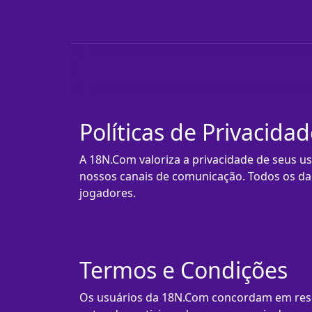
Políticas de Privacida
A 18N.Com valoriza a privacidade de seus 
nossos canais de comunicação. Todos os dad
jogadores.
Termos e Condições
Os usuários da 18N.Com concordam em respe