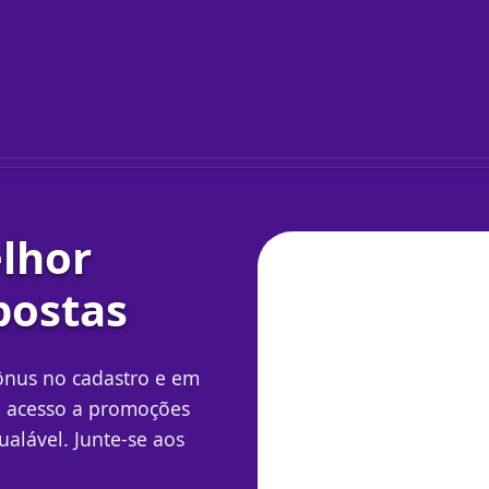
lhor
postas
ônus no cadastro e em
m acesso a promoções
ualável. Junte-se aos