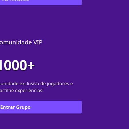
Comunidade VIP
1000+
unidade exclusiva de jogadores e
rtilhe experiências!
Entrar Grupo