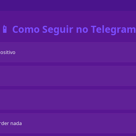
📱 Como Seguir no Telegram
ositivo
erder nada