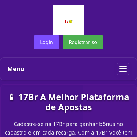
Login
Registrar-se
Menu
📱 17Br A Melhor Plataforma
de Apostas
Cadastre-se na 17Br para ganhar bônus no
cadastro e em cada recarga. Com a 17Br, você tem