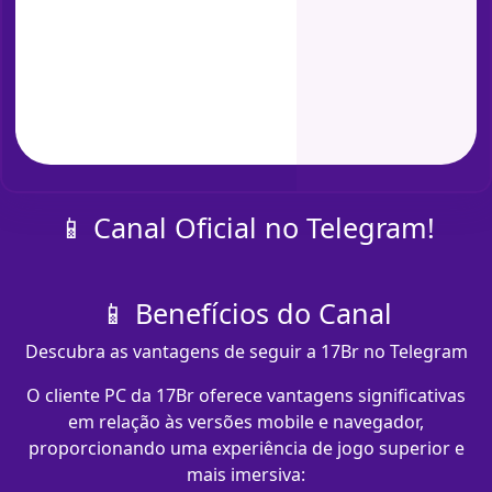
📱 Canal Oficial no Telegram!
📱 Benefícios do Canal
Descubra as vantagens de seguir a 17Br no Telegram
O cliente PC da 17Br oferece vantagens significativas
em relação às versões mobile e navegador,
proporcionando uma experiência de jogo superior e
mais imersiva: