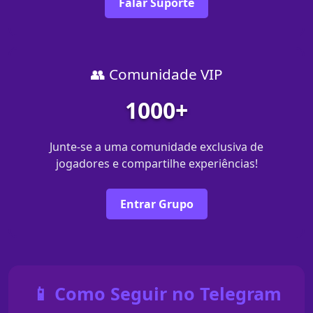
Falar Suporte
👥 Comunidade VIP
1000+
Junte-se a uma comunidade exclusiva de
jogadores e compartilhe experiências!
Entrar Grupo
📱 Como Seguir no Telegram