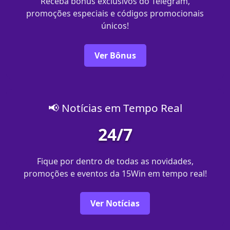
Receba bônus exclusivos do Telegram,
promoções especiais e códigos promocionais
únicos!
Ver Bônus
📢 Notícias em Tempo Real
24/7
Fique por dentro de todas as novidades,
promoções e eventos da 15Win em tempo real!
Ver Notícias