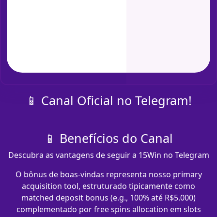
📱 Canal Oficial no Telegram!
📱 Benefícios do Canal
Descubra as vantagens de seguir a 15Win no Telegram
O bônus de boas-vindas representa nosso primary
acquisition tool, estruturado tipicamente como
matched deposit bonus (e.g., 100% até R$5.000)
complementado por free spins allocation em slots