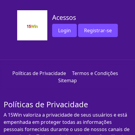
Acessos
Login
Registrar-se
Políticas de Privacidade
Termos e Condições
Sitemap
Políticas de Privacidade
A 15Win valoriza a privacidade de seus usuários e está
empenhada em proteger todas as informações
pessoais fornecidas durante o uso de nossos canais de