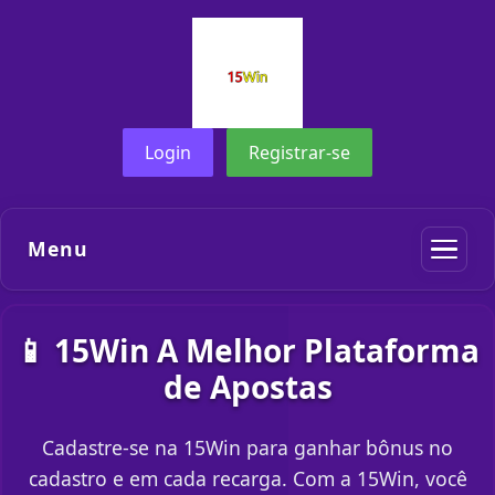
Login
Registrar-se
Menu
📱 15Win A Melhor Plataforma
de Apostas
Cadastre-se na 15Win para ganhar bônus no
cadastro e em cada recarga. Com a 15Win, você