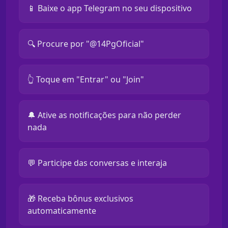
📱 Baixe o app Telegram no seu dispositivo
🔍 Procure por "@14PgOficial"
👆 Toque em "Entrar" ou "Join"
🔔 Ative as notificações para não perder
nada
💬 Participe das conversas e interaja
🎁 Receba bônus exclusivos
automaticamente