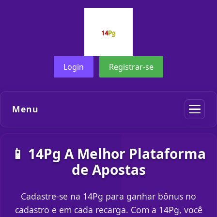
Login
Registrar-se
Menu
📱 14Pg A Melhor Plataforma
de Apostas
Cadastre-se na 14Pg para ganhar bônus no
cadastro e em cada recarga. Com a 14Pg, você