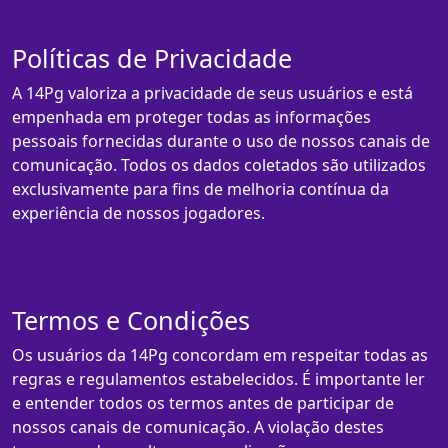
Políticas de Privacidade
A 14Pg valoriza a privacidade de seus usuários e está
empenhada em proteger todas as informações
pessoais fornecidas durante o uso de nossos canais de
comunicação. Todos os dados coletados são utilizados
exclusivamente para fins de melhoria contínua da
experiência de nossos jogadores.
Termos e Condições
Os usuários da 14Pg concordam em respeitar todas as
regras e regulamentos estabelecidos. É importante ler
e entender todos os termos antes de participar de
nossos canais de comunicação. A violação destes