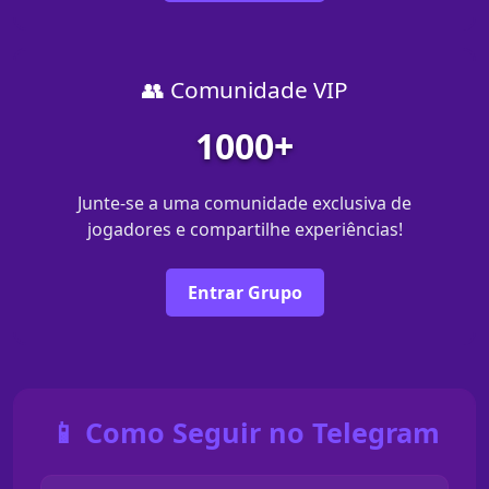
👥 Comunidade VIP
1000+
Junte-se a uma comunidade exclusiva de
jogadores e compartilhe experiências!
Entrar Grupo
📱 Como Seguir no Telegram