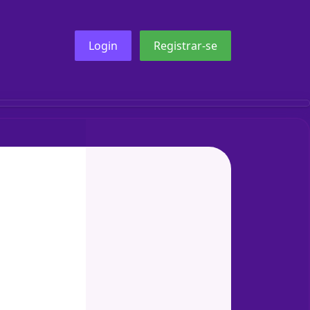
Login
Registrar-se