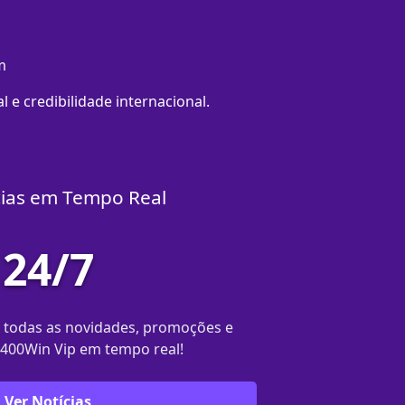
m
 e credibilidade internacional.
cias em Tempo Real
24/7
e todas as novidades, promoções e
1400Win Vip em tempo real!
Ver Notícias