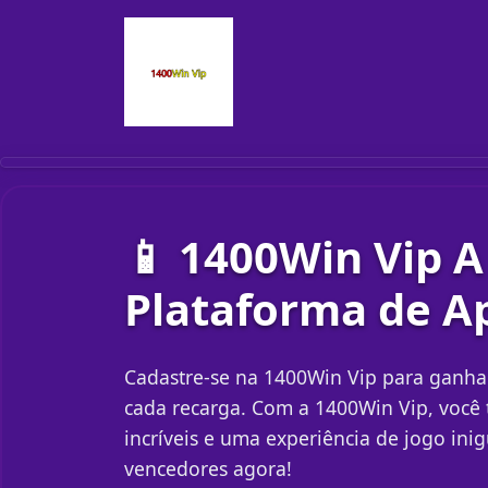
📱 1400Win Vip 
Plataforma de A
Cadastre-se na 1400Win Vip para ganha
cada recarga. Com a 1400Win Vip, você
incríveis e uma experiência de jogo inig
vencedores agora!