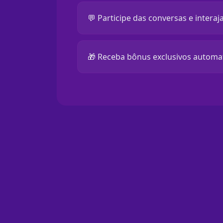
💬 Participe das conversas e interaj
🎁 Receba bônus exclusivos autom