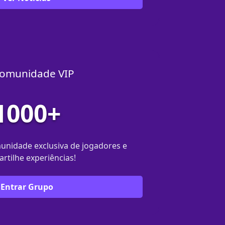
Comunidade VIP
1000+
unidade exclusiva de jogadores e
rtilhe experiências!
Entrar Grupo