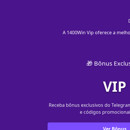
A 1400Win Vip oferece a melhor
🎁 Bônus Exclu
VIP
Receba bônus exclusivos do Telegra
e códigos promocionai
Ver Bônus