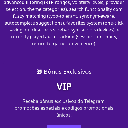
advanced filtering (RTP ranges, volatility levels, provider
selection, theme categories), search functionality com
fuzzy matching (typo-tolerant, synonym-aware,
autocomplete suggestions), favorites system (one-click
saving, quick access sidebar, sync across devices), e
recently played auto-tracking (session continuity,
return-to-game convenience).
🎁 Bônus Exclusivos
VIP
Receba bônus exclusivos do Telegram,
promoções especiais e códigos promocionais
únicos!