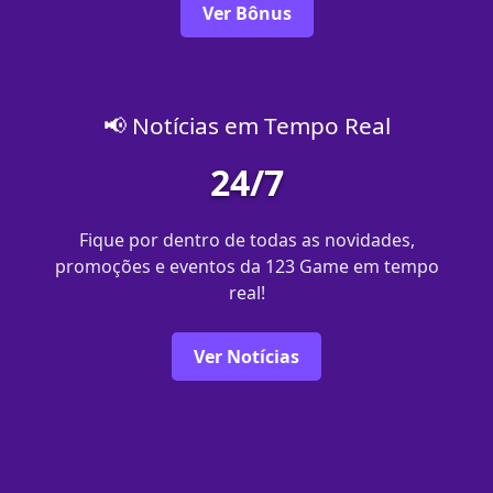
Ver Bônus
📢 Notícias em Tempo Real
24/7
Fique por dentro de todas as novidades,
promoções e eventos da 123 Game em tempo
real!
Ver Notícias