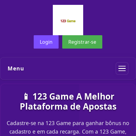
Login
Registrar-se
Menu
📱 123 Game A Melhor
Plataforma de Apostas
Cadastre-se na 123 Game para ganhar bônus no
cadastro e em cada recarga. Com a 123 Game,