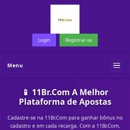
Login
Registrar-se
Menu
📱 11Br.Com A Melhor
Plataforma de Apostas
Cadastre-se na 11Br.Com para ganhar bônus no
cadastro e em cada recarga. Com a 11Br.Com,