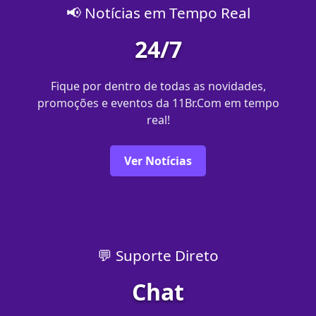
📢 Notícias em Tempo Real
24/7
Fique por dentro de todas as novidades,
promoções e eventos da 11Br.Com em tempo
real!
Ver Notícias
💬 Suporte Direto
Chat