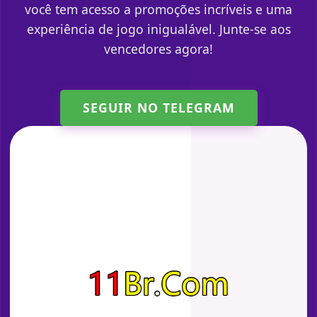
você tem acesso a promoções incríveis e uma
experiência de jogo inigualável. Junte-se aos
vencedores agora!
SEGUIR NO TELEGRAM