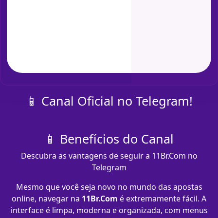
📱 Canal Oficial no Telegram!
📱 Benefícios do Canal
Descubra as vantagens de seguir a 11Br.Com no
Telegram
Mesmo que você seja novo no mundo das apostas
online, navegar na
11Br.Com
é extremamente fácil. A
interface é limpa, moderna e organizada, com menus