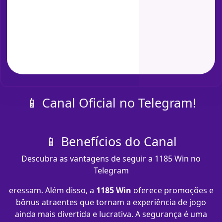
📱 Canal Oficial no Telegram!
📱 Benefícios do Canal
Descubra as vantagens de seguir a 1185 Win no
Telegram
eressam. Além disso, a
1185 Win
oferece promoções e
bônus atraentes que tornam a experiência de jogo
ainda mais divertida e lucrativa. A segurança é uma