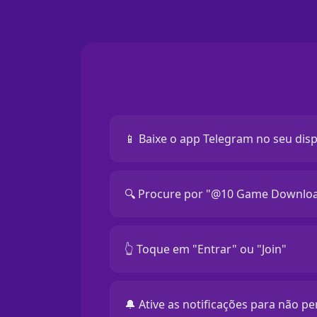
📱 Baixe o app Telegram no seu disp
🔍 Procure por "@10 Game Downloa
👆 Toque em "Entrar" ou "Join"
🔔 Ative as notificações para não p