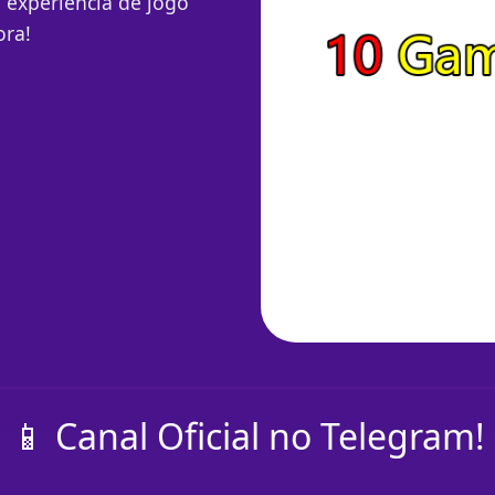
 experiência de jogo
ora!
📱 Canal Oficial no Telegram!