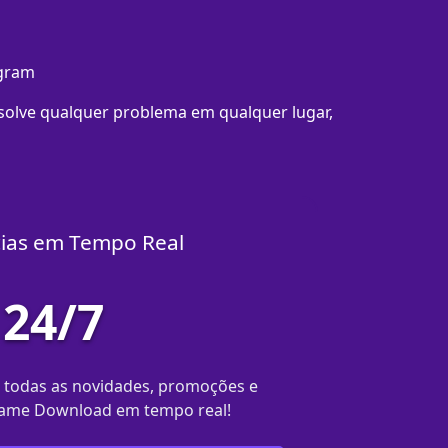
egram
olve qualquer problema em qualquer lugar,
cias em Tempo Real
24/7
e todas as novidades, promoções e
Game Download em tempo real!