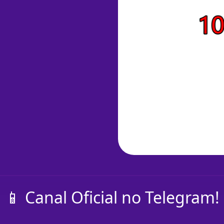
📱 Canal Oficial no Telegram!