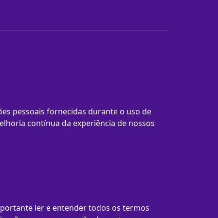
ões pessoais fornecidas durante o uso de
elhoria contínua da experiência de nossos
portante ler e entender todos os termos