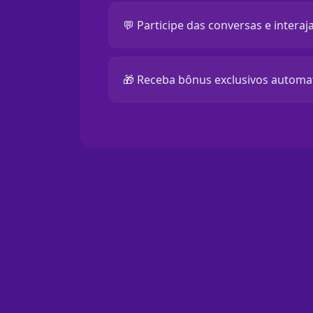
💬 Participe das conversas e interaj
🎁 Receba bônus exclusivos autom