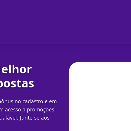
Melhor
postas
bônus no cadastro e em
em acesso a promoções
ualável. Junte-se aos