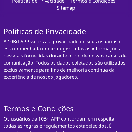
Políticas de Privacidade
Termos e Condições
Sitemap
Políticas de Privacidade
A 10Brl APP valoriza a privacidade de seus usuários e
está empenhada em proteger todas as informações
pessoais fornecidas durante o uso de nossos canais de
comunicação. Todos os dados coletados são utilizados
exclusivamente para fins de melhoria contínua da
experiência de nossos jogadores.
Termos e Condições
Os usuários da 10Brl APP concordam em respeitar
todas as regras e regulamentos estabelecidos. É