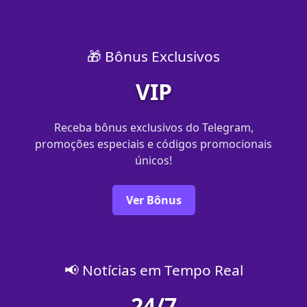
🎁 Bônus Exclusivos
VIP
Receba bônus exclusivos do Telegram,
promoções especiais e códigos promocionais
únicos!
Ver Bônus
📢 Notícias em Tempo Real
24/7