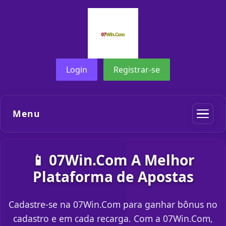
Login
Registrar-se
Menu
📱 07Win.Com A Melhor
Plataforma de Apostas
Cadastre-se na 07Win.Com para ganhar bônus no
cadastro e em cada recarga. Com a 07Win.Com,