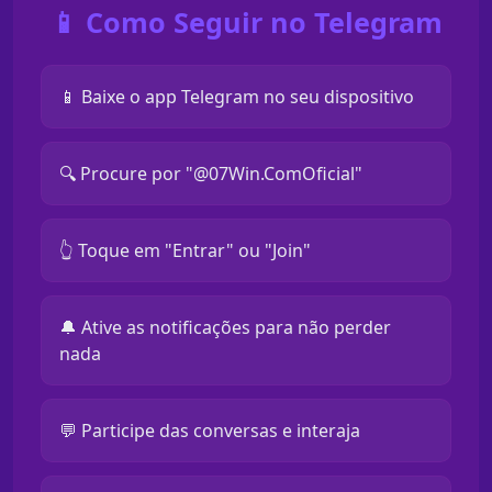
📱 Como Seguir no Telegram
📱 Baixe o app Telegram no seu dispositivo
🔍 Procure por "@07Win.ComOficial"
👆 Toque em "Entrar" ou "Join"
🔔 Ative as notificações para não perder
nada
💬 Participe das conversas e interaja