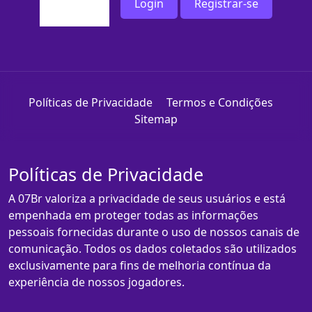
Login
Registrar-se
Políticas de Privacidade
Termos e Condições
Sitemap
Políticas de Privacidade
A 07Br valoriza a privacidade de seus usuários e está
empenhada em proteger todas as informações
pessoais fornecidas durante o uso de nossos canais de
comunicação. Todos os dados coletados são utilizados
exclusivamente para fins de melhoria contínua da
experiência de nossos jogadores.