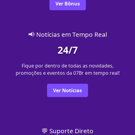
Ver Bônus
📢 Notícias em Tempo Real
24/7
Fique por dentro de todas as novidades,
promoções e eventos da 07Br em tempo real!
Ver Notícias
💬 Suporte Direto