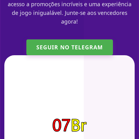
acesso a promoções incríveis e uma experiência
de jogo inigualável. Junte-se aos vencedores
agora!
SEGUIR NO TELEGRAM