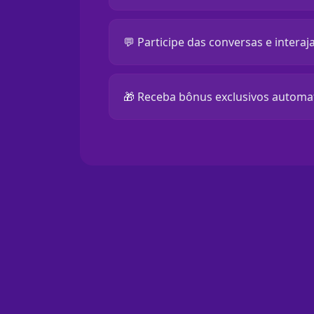
💬 Participe das conversas e interaj
🎁 Receba bônus exclusivos autom