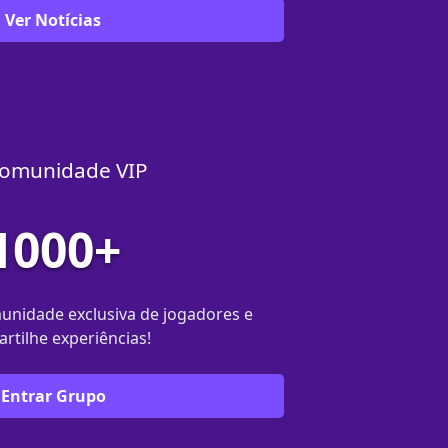
Ver Notícias
Comunidade VIP
1000+
unidade exclusiva de jogadores e
rtilhe experiências!
Entrar Grupo