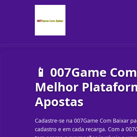
📱 007Game Com 
Melhor Platafor
Apostas
Cadastre-se na 007Game Com Baixar pa
cadastro e em cada recarga. Com a 007