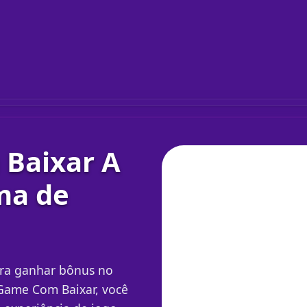
Baixar A
ma de
ra ganhar bônus no
Game Com Baixar, você