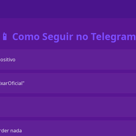
📱 Como Seguir no Telegram
ositivo
arOficial"
erder nada