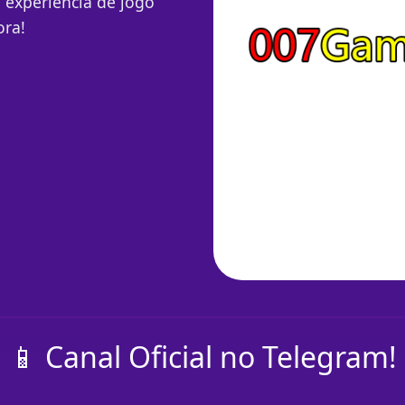
 experiência de jogo
ora!
📱 Canal Oficial no Telegram!