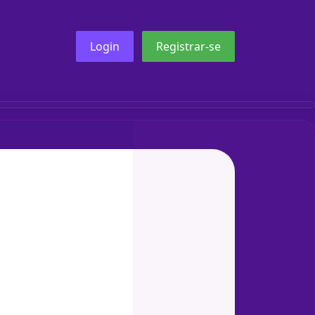
Login
Registrar-se