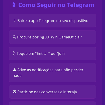
📱 Como Seguir no Telegram
📱 Baixe o app Telegram no seu dispositivo
🔍 Procure por "@001Win GameOficial"
👆 Toque em "Entrar" ou "Join"
🔔 Ative as notificações para não perder
nada
💬 Participe das conversas e interaja