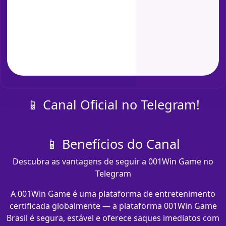
📱 Canal Oficial no Telegram!
📱 Benefícios do Canal
Descubra as vantagens de seguir a 001Win Game no
Telegram
A 001Win Game é uma plataforma de entretenimento
certificada globalmente — a plataforma 001Win Game
Brasil é segura, estável e oferece saques imediatos com