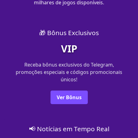
milhares de jogos disponíveis.
🎁 Bônus Exclusivos
VIP
Receba bônus exclusivos do Telegram,
promoções especiais e códigos promocionais
únicos!
Ver Bônus
📢 Notícias em Tempo Real