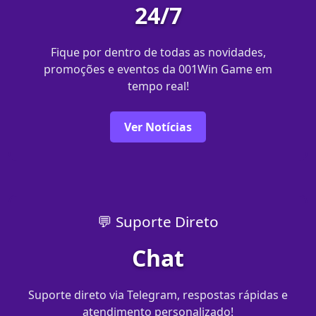
24/7
Fique por dentro de todas as novidades,
promoções e eventos da 001Win Game em
tempo real!
Ver Notícias
💬 Suporte Direto
Chat
Suporte direto via Telegram, respostas rápidas e
atendimento personalizado!