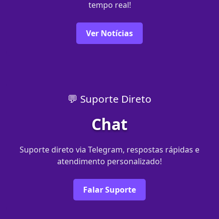
tempo real!
Ver Notícias
💬 Suporte Direto
Chat
Suporte direto via Telegram, respostas rápidas e
atendimento personalizado!
Falar Suporte