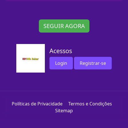
SEGUIR AGORA
Acessos
Login
Registrar-se
Políticas de Privacidade
Termos e Condições
Sitemap