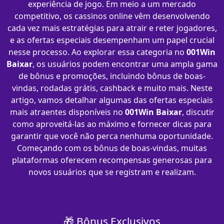
experiência de jogo. Em meio a um mercado
competitivo, os cassinos online vêm desenvolvendo
cada vez mais estratégias para atrair e reter jogadores,
e as ofertas especiais desempenham um papel crucial
nesse processo. Ao explorar essa categoria no
001Win
Baixar
, os usuários podem encontrar uma ampla gama
de bônus e promoções, incluindo bônus de boas-
vindas, rodadas grátis, cashback e muito mais. Neste
artigo, vamos detalhar algumas das ofertas especiais
mais atraentes disponíveis no
001Win Baixar
, discutir
como aproveitá-las ao máximo e fornecer dicas para
garantir que você não perca nenhuma oportunidade.
Começando com os bônus de boas-vindas, muitas
plataformas oferecem recompensas generosas para
novos usuários que se registram e realizam.
🎁 Bônus Exclusivos