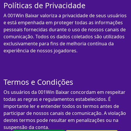
Políticas de Privacidade
A 001Win Baixar valoriza a privacidade de seus usuários
e está empenhada em proteger todas as informações
pessoais fornecidas durante o uso de nossos canais de
comunicação. Todos os dados coletados são utilizados
exclusivamente para fins de melhoria contínua da
experiência de nossos jogadores.
Termos e Condições
Os usuários da 001Win Baixar concordam em respeitar
todas as regras e regulamentos estabelecidos. É
importante ler e entender todos os termos antes de
participar de nossos canais de comunicação. A violação
destes termos pode resultar em penalizações ou na
suspensão da conta.